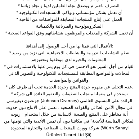
* التصرف باحترام وبصدق تجاه العاملين لدينا و تجاه زبائننا.
* أن نعمل بشكل مؤسساتي ونواكب المستجدات التكنولوجية
* العمل على إنتاج المنتجات المطابقة للمواصفات من الناحية
الميكروبيولوجية والفيزيائية والكيميائية
* أن تعمل الشركة والمعدات والموظفون بنشاطاتهم وفق القواعد الصحية
الأعمال التي قمنا بها من أجل الوصول إلى أهدافنا:
* ننظم النشاطات التدريبية والنشاطات الاجتماعية التي تزيد من رصيد
المعلومات والخبرة لدى موظفينا وتحفيزهم.
* القيام من أجل السير نحو الاحسن في كل يوم يمر علينا بالاستثمارات في
المجالات والمواضيع المطابقة للمستجدات التكنولوجية والتطوير الذاتي
والقوانين والمواصفات.
* عدم التخلي عن مفهوم جودة المنتج وجودة الخدمة تحت أي ظرف كان.
* نستخدم في معملنا منتجات التنظيفات والتعقيم العائدة الى شركة
جونصون ديفيرسي (Johnson Diversey) الرائدة على المستوى العالمي
في مجال الأمن الغذائي والقواعد الصحية . نعمل على الانتاج دون حدوث
أية مخاطر على المنتج والصحة الانسانية من خلال استخدام " زيوت
المكائن المناسبة للأغذية" في مكائننا دون أن تمس الأغذية والتي نؤمنها من
شركة وورث للمنتجات الصناعية والتجارة المحدودة (Würth Sanayi
Ürünleri Ticaret Ltd Şti).