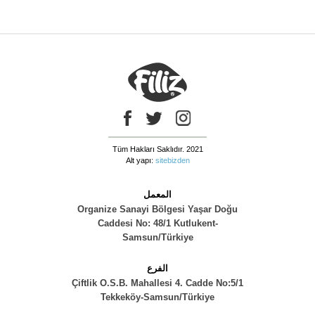
Tüm Hakları Saklıdır. 2021
Alt yapı:
sitebizden
المعمل
Organize Sanayi Bölgesi Yaşar Doğu
Caddesi No: 48/1 Kutlukent-
Samsun/Türkiye
الفرع
Çiftlik O.S.B. Mahallesi 4. Cadde No:5/1
Tekkeköy-Samsun/Türkiye