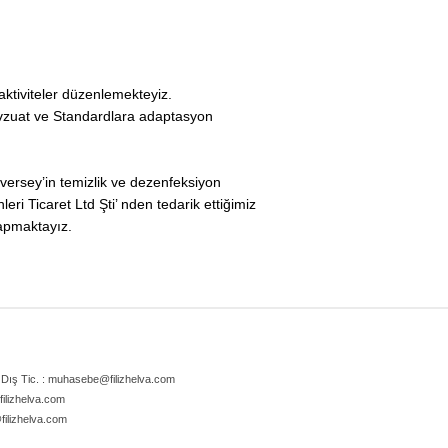
 aktiviteler düzenlemekteyiz.
 Mevzuat ve Standardlara adaptasyon
iversey’in temizlik ve dezenfeksiyon
i Ticaret Ltd Şti’ nden tedarik ettiğimiz
yapmaktayız.
Dış Tic. :
muhasebe@filizhelva.com
filizhelva.com
filizhelva.com