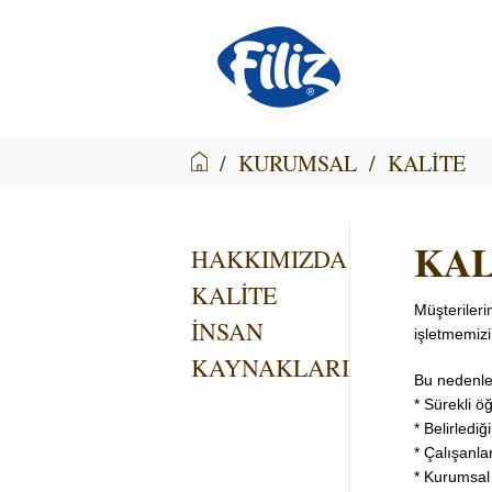
/
KURUMSAL
/
KALİTE
KAL
HAKKIMIZDA
KALİTE
Müşterileri
İNSAN
işletmemizi
KAYNAKLARI
Bu nedenle
* Sürekli ö
* Belirledi
* Çalışanla
* Kurumsal 