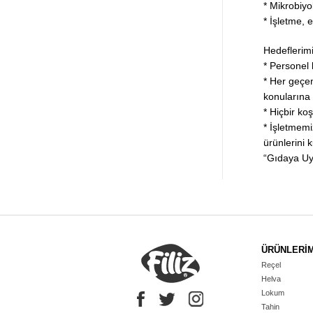
* Mikrobiyo
* İşletme, 
Hedeflerimi
* Personel 
* Her geçen
konularına 
* Hiçbir ko
* İşletmemi
ürünlerini 
“Gıdaya Uyg
ÜRÜNLERİM
Reçel
Helva
Lokum
Tahin