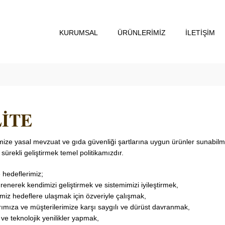
KURUMSAL
ÜRÜNLERİMİZ
İLETİŞİM
İTE
mize yasal mevzuat ve gıda güvenliği şartlarına uygun ürünler sunabilmek
 sürekli geliştirmek temel politikamızdır.
 hedeflerimiz;
ğrenerek kendimizi geliştirmek ve sistemimizi iyileştirmek,
ğimiz hedeflere ulaşmak için özveriyle çalışmak,
rımıza ve müşterilerimize karşı saygılı ve dürüst davranmak,
ve teknolojik yenilikler yapmak,