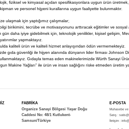
lojik, fiziksel ve kimyasal açıdan spesifikasyonlara uygun ürün üretmek,
ekipman ve personel hijyeni kurallarına uygun faaliyette bulunmaktır.
ze ulaşmak için yaptığımız çalışmalar;
bilgi birikimini, tecrübe ve motivasyonunu arttıracak eğitimler ve sosyal
 gün daha iyiye gidebilmek için, teknolojik yenilikler, kişisel gelişim,
yatırımlar yapmaktayız.
şulda kaliteli ürün ve kaliteli hizmet anlayışından ödün vermemekteyiz.
zde gıda güvenliği ile hijyen alanında dünyanın lider firması Johnson D
kullanmaktayız. Gıdayla temas eden makinelerimizde Würth Sanayi Ürünler
un Makine Yağları” ile ürün ve insan sağlığını riske etmeden üretim 
İZ
FABRİKA
E-POSTA
Organize Sanayi Bölgesi Yaşar Doğu
Muhasebe ve 
Caddesi No: 48/1 Kutlukent-
Satış :
satis@
Samsun/Türkiye
İletişim :
info@