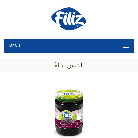
MENÜ
الدبس
/