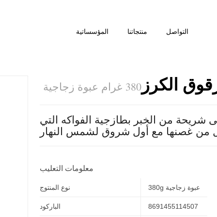
التواصل
منتجاتنا
المؤسساتية
قوق الكرز
380 غرام عبوة زجاجية
 شريحة من الخبر بطازجية الفواكه التي
معلومات التعليب
380g عبوة زجاجية
نوع المنتوج
8691455114507
الباركود