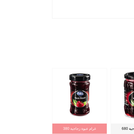
اجية
380 غرام عبوة زجاجية