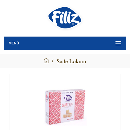
MENÜ
/
Sade Lokum