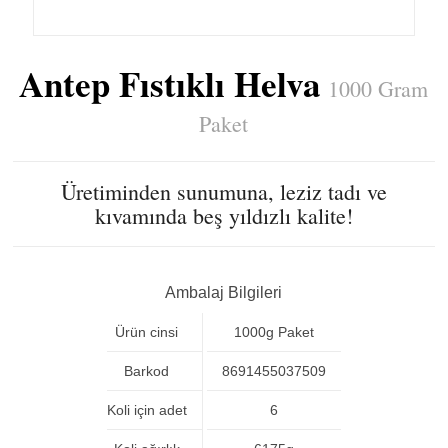
Antep Fıstıklı Helva
1000 Gram
Paket
Üretiminden sunumuna, leziz tadı ve
kıvamında beş yıldızlı kalite!
Ambalaj Bilgileri
Ürün cinsi
1000g Paket
Barkod
8691455037509
Koli için adet
6