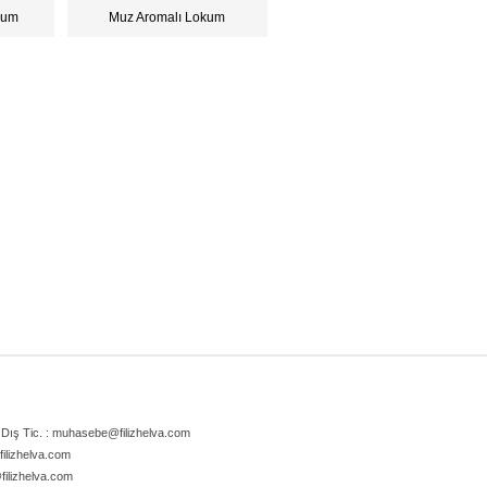
kum
Muz Aromalı Lokum
Dış Tic. :
muhasebe@filizhelva.com
filizhelva.com
filizhelva.com