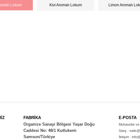
romalı Lokum
Kivi Aromalı Lokum
Limon Aromalı Lo
İZ
FABRİKA
E-POSTA
Organize Sanayi Bölgesi Yaşar Doğu
Muhasebe ve 
Caddesi No: 48/1 Kutlukent-
Satış :
satis@
Samsun/Türkiye
İletişim :
info@