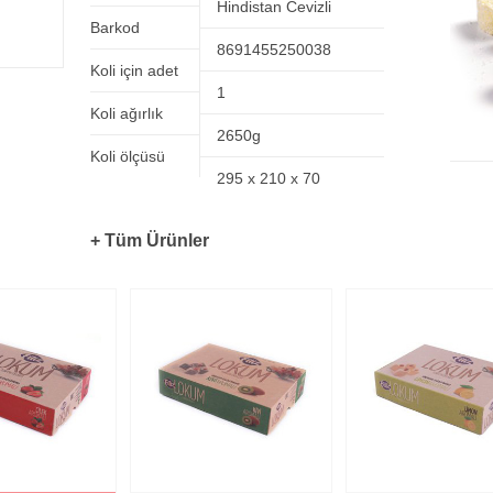
Hindistan Cevizli
Barkod
8691455250038
Koli için adet
1
Koli ağırlık
2650g
Koli ölçüsü
295 x 210 x 70
+ Tüm Ürünler