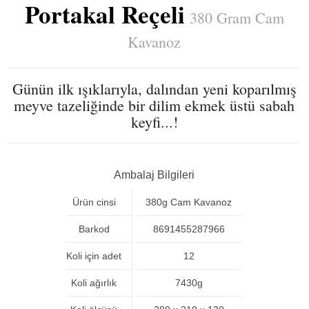
Portakal Reçeli
380 Gram Cam
Kavanoz
Günün ilk ışıklarıyla, dalından yeni koparılmış
meyve tazeliğinde bir dilim ekmek üstü sabah
keyfi...!
Ambalaj Bilgileri
Ürün cinsi
380g Cam Kavanoz
Barkod
8691455287966
Koli için adet
12
Koli ağırlık
7430g