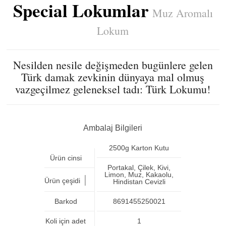
Special Lokumlar
Muz Aromalı
Lokum
Nesilden nesile değişmeden bugünlere gelen
Türk damak zevkinin dünyaya mal olmuş
vazgeçilmez geleneksel tadı: Türk Lokumu!
Ambalaj Bilgileri
2500g Karton Kutu
Ürün cinsi
Portakal, Çilek, Kivi,
Limon, Muz, Kakaolu,
|
Ürün çeşidi
Hindistan Cevizli
Barkod
8691455250021
Koli için adet
1