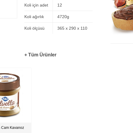
Koli için adet
12
Koli ağırlık
4720g
Koli ölçüsü
365 x 290 x 110
+ Tüm Ürünler
m Cam Kavanoz