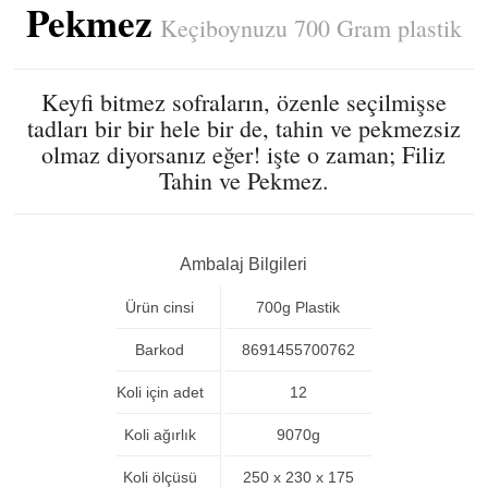
Pekmez
Keçiboynuzu 700 Gram plastik
Keyfi bitmez sofraların, özenle seçilmişse
tadları bir bir hele bir de, tahin ve pekmezsiz
olmaz diyorsanız eğer! işte o zaman; Filiz
Tahin ve Pekmez.
Ambalaj Bilgileri
Ürün cinsi
700g Plastik
Barkod
8691455700762
Koli için adet
12
Koli ağırlık
9070g
Koli ölçüsü
250 x 230 x 175