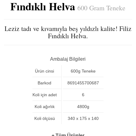
Fındıklı Helva
600 Gram Teneke
Leziz tadı ve kıvamıyla beş yıldızlı kalite! Filiz
Fındıklı Helva.
Ambalaj Bilgileri
Ürün cinsi
600g Teneke
Barkod
8691455700687
Koli için adet
6
Koli ağırlık
4800g
Koli ölçüsü
340 x 175 x 140
+ Tüm Ürünler