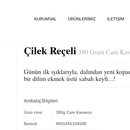
KURUMSAL
ÜRÜNLERİMİZ
İLETİŞİM
Çilek Reçeli
380 Gram Cam Kav
Günün ilk ışıklarıyla, dalından yeni kopa
bir dilim ekmek üstü sabah keyfi...!
Ambalaj Bilgileri
Ürün cinsi
380g Cam Kavanoz
Barkod
8691455104508