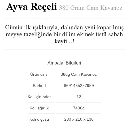
Ayva Reçeli
380 Gram Cam Kavanoz
Günün ilk ışıklarıyla, dalından yeni koparılmış
meyve tazeliğinde bir dilim ekmek üstü sabah
keyfi...!
Ambalaj Bilgileri
Ürün cinsi
380g Cam Kavanoz
Barkod
8691455287959
Koli için adet
12
Koli ağırlık
7430g
Koli ölçüsü
280 x 210 x 130