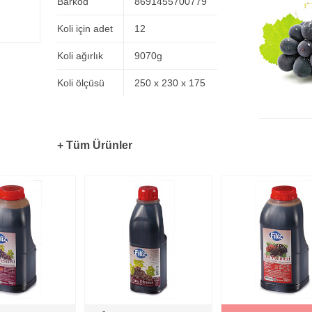
Barkod
8691455700779
Koli için adet
12
Koli ağırlık
9070g
Koli ölçüsü
250 x 230 x 175
+ Tüm Ürünler