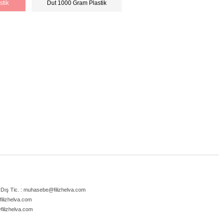
stik
Dut 1000 Gram Plastik
Dış Tic. :
muhasebe@filizhelva.com
filizhelva.com
filizhelva.com