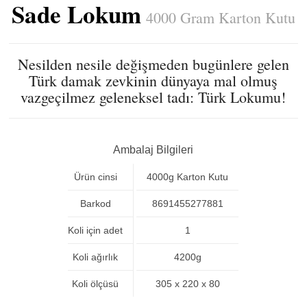
Sade Lokum
4000 Gram Karton Kutu
Nesilden nesile değişmeden bugünlere gelen
Türk damak zevkinin dünyaya mal olmuş
vazgeçilmez geleneksel tadı: Türk Lokumu!
Ambalaj Bilgileri
Ürün cinsi
4000g Karton Kutu
Barkod
8691455277881
Koli için adet
1
Koli ağırlık
4200g
Koli ölçüsü
305 x 220 x 80