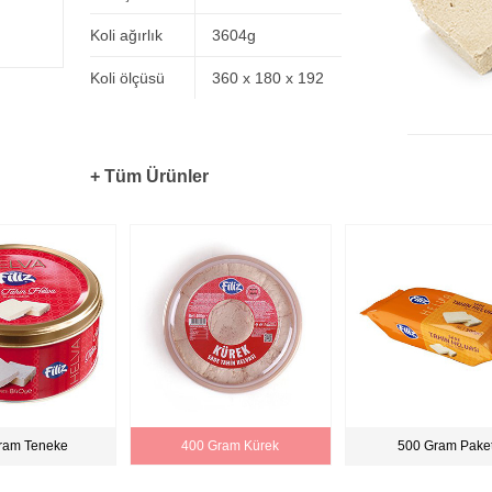
Koli ağırlık
3604g
Koli ölçüsü
360 x 180 x 192
+ Tüm Ürünler
ram Teneke
400 Gram Kürek
500 Gram Pake