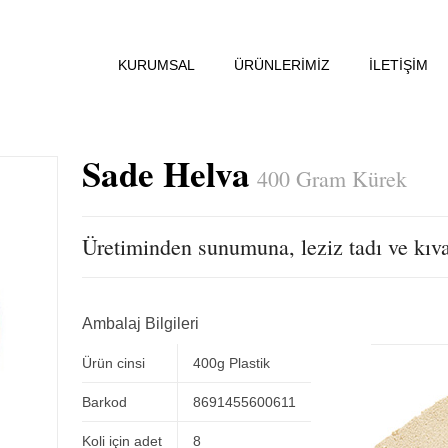
KURUMSAL
ÜRÜNLERİMİZ
İLETİŞİM
Sade Helva
400 Gram Kürek
Üretiminden sunumuna, leziz tadı ve kıva
Ambalaj Bilgileri
Ürün cinsi
400g Plastik
Barkod
8691455600611
Koli için adet
8