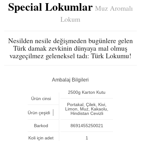
Special Lokumlar
Muz Aromalı
Lokum
Nesilden nesile değişmeden bugünlere gelen
Türk damak zevkinin dünyaya mal olmuş
vazgeçilmez geleneksel tadı: Türk Lokumu!
Ambalaj Bilgileri
2500g Karton Kutu
Ürün cinsi
Portakal, Çilek, Kivi,
Limon, Muz, Kakaolu,
|
Ürün çeşidi
Hindistan Cevizli
Barkod
8691455250021
Koli için adet
1