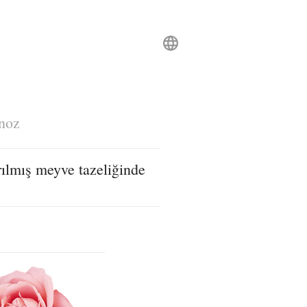
noz
rılmış meyve tazeliğinde