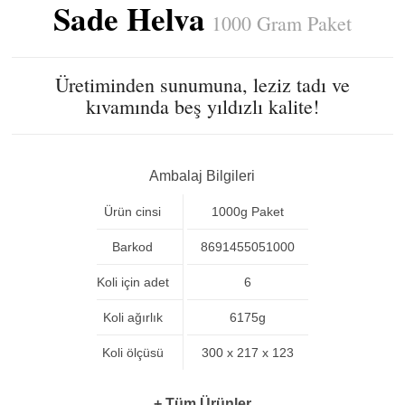
Sade Helva
1000 Gram Paket
Üretiminden sunumuna, leziz tadı ve
kıvamında beş yıldızlı kalite!
Ambalaj Bilgileri
Ürün cinsi
1000g Paket
Barkod
8691455051000
Koli için adet
6
Koli ağırlık
6175g
Koli ölçüsü
300 x 217 x 123
+ Tüm Ürünler